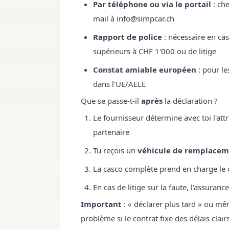
Par téléphone ou via le portail
: che
mail à info@simpcar.ch
Rapport de police
: nécessaire en ca
supérieurs à CHF 1'000 ou de litige
Constat amiable européen
: pour le
dans l'UE/AELE
Que se passe-t-il
après
la déclaration ?
Le fournisseur détermine avec toi l'at
partenaire
Tu reçois un
véhicule de remplace
La casco complète prend en charge le 
En cas de litige sur la faute, l'assuran
Important
: « déclarer plus tard » ou m
problème si le contrat fixe des délais cla