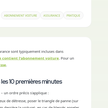
ABONNEMENT VOITURE
ASSURANCE
PRATIQUE
ssurance sont typiquement incluses dans
 contient l'abonnement voiture
. Pour un
isse
.
les 10 premières minutes
– un ordre précis s'applique :
feux de détresse, poser le triangle de panne (sur
 m derrière la voiture), en cas de blessés appeler