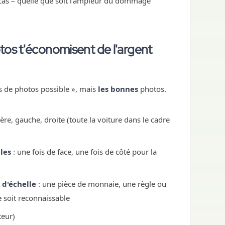
 cas – quelle que soit l'ampleur du dommage
tos t'économisent de l'argent
s de photos possible », mais
les bonnes
photos.
ière, gauche, droite (toute la voiture dans le cadre
les
: une fois de face, une fois de côté pour la
 d'échelle
: une pièce de monnaie, une règle ou
e soit reconnaissable
teur)