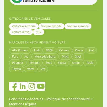
Basé sur
50+ évaluations
CATÉGORIES DE VÉHICULES
Voiture électrique
Voiture hybride
Voiture essence
Voiture diesel
SUV
MARQUES EN ABONNEMENT VOITURE
Alfa Romeo
Audi
BMW
Citroen
Dacia
Fiat
Ford
Kia
Mercedes-Benz
MINI
Opel
Peugeot
Renault
Seat
Skoda
Smart
Tesla
Toyota
Volvo
VW
Conditions générales
–
Politique de confidentialité
–
Mentions légales