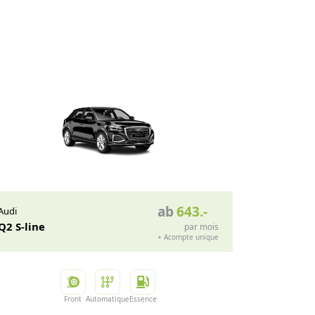
ab
643
.-
Audi
Q2 S-line
par mois
+
Acompte unique
Front
Automatique
Essence