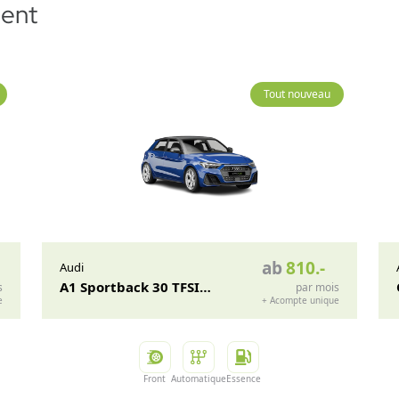
ent
Tout nouveau
ab
810
.-
Audi
A1 Sportback 30 TFSI
s
par mois
e
+
Acompte unique
Attractio
Front
Automatique
Essence