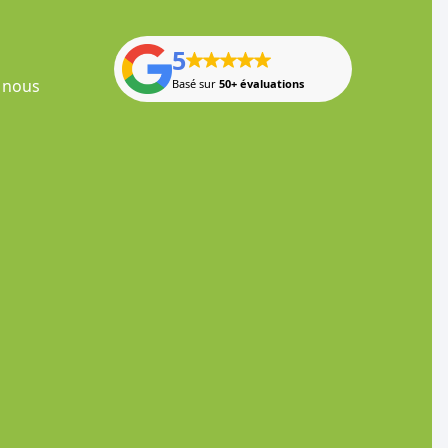
5
 nous
Basé sur
50+ évaluations