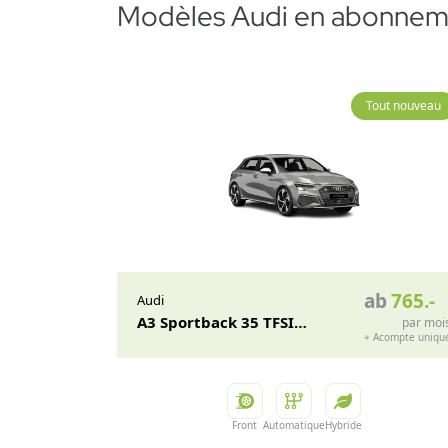
Modèles Audi en abonnem
Tout nouveau
ab
765
.-
Audi
A3 Sportback 35 TFSI
par moi
+
Acompte uniqu
Attraction
Front
Automatique
Hybride