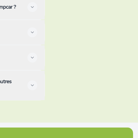
impcar ?
e page – avec le
e évolue en
ilométrique (1'250
 et la vignette
électricité de
male de location,
autres
. Certains modèles
nce casco complète
 stockage, taxe sur
ue ce soit une