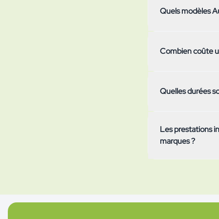
Quels modèles Au
Tous les modèles A
Combien coûte un
prix mensuel, les 
permanence, il vau
La mensualité dépe
Quelles durées so
à 3'750 km/mois) et
sont toujours comp
recharge.
Chez simpcar, vous
Les prestations i
l'abonnement est r
marques ?
Audi sont soumis à
Oui, le forfait to
et responsabilité c
les véhicules à mo
Audi ou un autre c