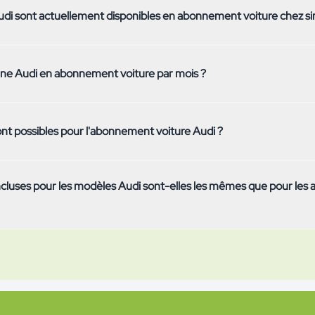
di sont actuellement disponibles en abonnement voiture chez s
udi actuellement disponibles en abonnement figurent en haut de cett
e Audi en abonnement voiture par mois ?
options de durée et les caractéristiques techniques. Comme notre offr
t la peine de consulter régulièrement l'aperçu.
nd du modèle concret, de la durée choisie (3 à 36 mois), du forfait k
nt possibles pour l'abonnement voiture Audi ?
 d'un acompte facultatif. L'assurance, l'entretien, les pneus, les taxes
ris dans le prix fixe – vous ne payez séparément que le carburant ou l'
 choisissez une durée de 3, 6, 12, 24 ou 36 mois. Après la durée mini
ncluses pour les modèles Audi sont-elles les mêmes que pour les 
ésiliable chaque mois avec un préavis de 30 jours pour la fin du mois
 une durée minimale de location de 6 ou 12 mois.
ut compris de simpcar est identique pour toutes les marques : assura
ivile, service et entretien, pneus été et hiver y compris changement et
teur, vignette autoroutière suisse et dépannage 24h/24 sont inclus – q
onstructeur.