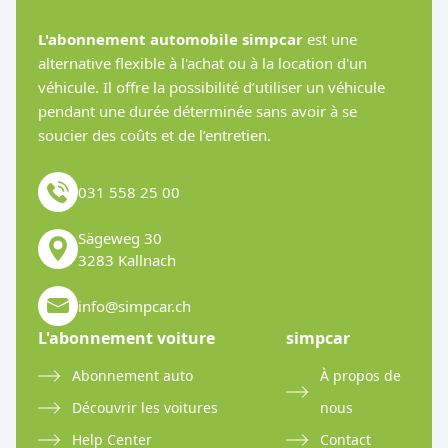
changés régulièrement afin de garantir que votre véhicule soit
toujours prêt à rouler.
L'abonnement automobile simpcar
est une
alternative flexible à l'achat ou à la location d'un
- Forfait kilométrique : en fonction du tarif que vous avez
véhicule. Il offre la possibilité d’utiliser un véhicule
choisi, un certain nombre de kilomètres par mois sont déjà
pendant une durée déterminée sans avoir à se
inclus dans l'abonnement.
soucier des coûts et de l’entretien.
- Assistance en cas de panne : En cas de panne, une
031 558 25 00
assistance routière est à votre disposition 24h/24 et 7j/7.
Sägeweg 30
3283 Kallnach
info@simpcar.ch
L'abonnement voiture
simpcar
Abonnement auto
À propos de
Découvrir les voitures
nous
Help Center
Contact