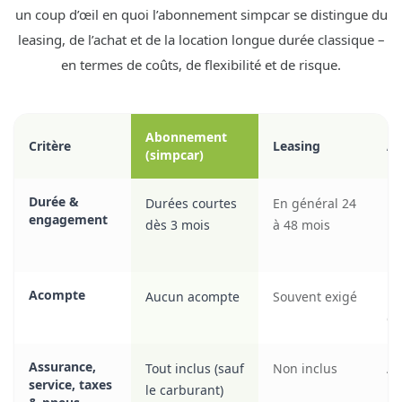
un coup d’œil en quoi l’abonnement simpcar se distingue du
leasing, de l’achat et de la location longue durée classique –
en termes de coûts, de flexibilité et de risque.
Abonnement
Critère
Leasing
Ac
(simpcar)
Durée &
Durées courtes
En général 24
Pr
engagement
dès 3 mois
à 48 mois
lo
Acompte
Aucun acompte
Souvent exigé
Pr
co
Assurance,
Tout inclus (sauf
Non inclus
À 
service, taxes
le carburant)