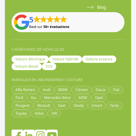
Blog
5
Basé sur
50+ évaluations
CATÉGORIES DE VÉHICULES
Voiture électrique
Voiture hybride
Voiture essence
Voiture diesel
SUV
MARQUES EN ABONNEMENT VOITURE
Alfa Romeo
Audi
BMW
Citroen
Dacia
Fiat
Ford
Kia
Mercedes-Benz
MINI
Opel
Peugeot
Renault
Seat
Skoda
Smart
Tesla
Toyota
Volvo
VW