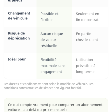
& pneus
Changement
Possible et
Seulement en
Un
de véhicule
flexible
fin de contrat
vi
Risque de
Aucun risque
En partie
Ri
dépréciation
de valeur
chez le client
po
résiduelle
l’
Idéal pour
Flexibilité
Utilisation
Gr
maximale sans
prévisible à
& 
engagement
long terme
lo
Les durées et conditions varient selon le modèle de véhicule. Les
conditions contractuelles de simpcar en vigueur font foi.
Ce qui compte vraiment pour comparer un abonnement
voiture – au-delà du prix mensuel :