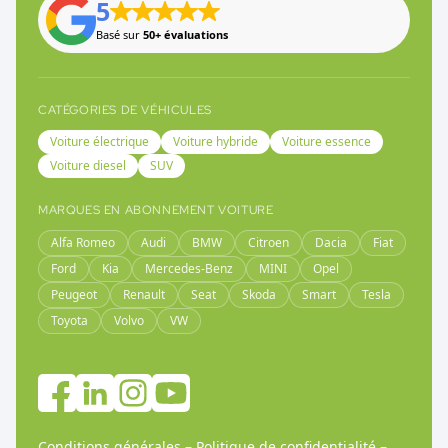
5
Basé sur
50+ évaluations
CATÉGORIES DE VÉHICULES
Voiture électrique
Voiture hybride
Voiture essence
Voiture diesel
SUV
MARQUES EN ABONNEMENT VOITURE
Alfa Romeo
Audi
BMW
Citroen
Dacia
Fiat
Ford
Kia
Mercedes-Benz
MINI
Opel
Peugeot
Renault
Seat
Skoda
Smart
Tesla
Toyota
Volvo
VW
Conditions générales
–
Politique de confidentialité
–