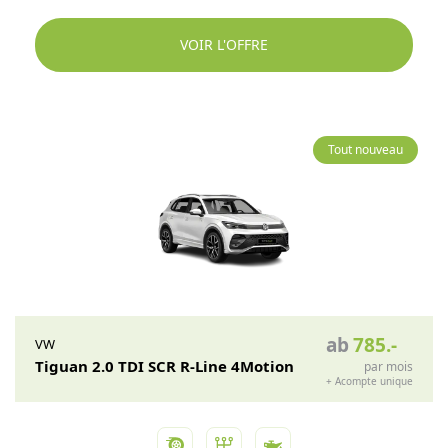
VOIR L'OFFRE
Tout nouveau
ab
785
.-
VW
Tiguan 2.0 TDI SCR R-Line 4Motion
par mois
+
Acompte unique