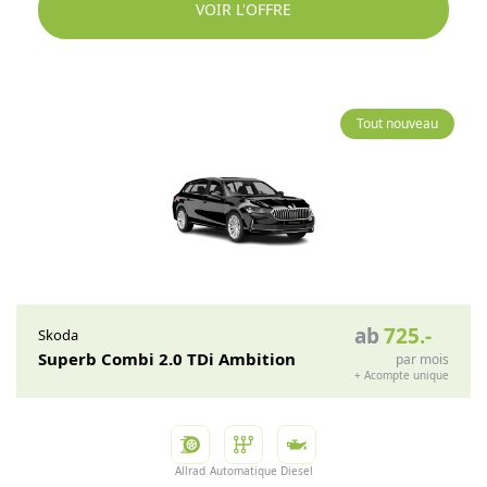
VOIR L'OFFRE
Tout nouveau
ab
725
.-
Skoda
Superb Combi 2.0 TDi Ambition
par mois
+
Acompte unique
Allrad
Automatique
Diesel