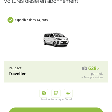
Voitures diesel en abonnement
Disponible dans 14 jours
ab
628
.-
Peugeot
Traveller
par mois
+
Acompte unique
Front
Automatique
Diesel