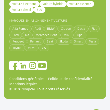
Voiture électrique
Voiture hybride
Voiture essence
Voiture diesel
SUV
MARQUES EN ABONNEMENT VOITURE
Alfa Romeo
Audi
BMW
Citroen
Dacia
Fiat
Ford
Kia
Mercedes-Benz
MINI
Opel
Peugeot
Renault
Seat
Skoda
Smart
Tesla
Toyota
Volvo
VW
Conditions générales
–
Politique de confidentialité
–
Mentions légales
©
2026
simpcar.
Tous droits réservés
.