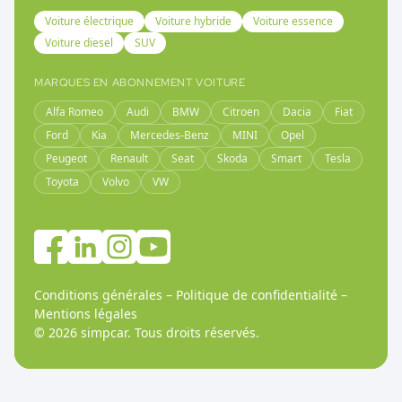
Voiture électrique
Voiture hybride
Voiture essence
Voiture diesel
SUV
MARQUES EN ABONNEMENT VOITURE
Alfa Romeo
Audi
BMW
Citroen
Dacia
Fiat
Ford
Kia
Mercedes-Benz
MINI
Opel
Peugeot
Renault
Seat
Skoda
Smart
Tesla
Toyota
Volvo
VW
Conditions générales
–
Politique de confidentialité
–
Mentions légales
©
2026
simpcar.
Tous droits réservés
.