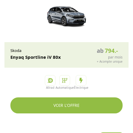
ab
794
.-
Skoda
Enyaq Sportline iV 80x
par mois
+
Acompte unique
Allrad
Automatique
Électrique
VOIR L'OFFRE