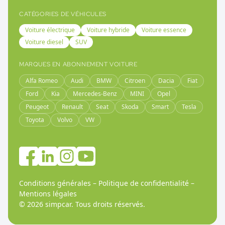
CATÉGORIES DE VÉHICULES
Voiture électrique
Voiture hybride
Voiture essence
Voiture diesel
SUV
MARQUES EN ABONNEMENT VOITURE
Alfa Romeo
Audi
BMW
Citroen
Dacia
Fiat
Ford
Kia
Mercedes-Benz
MINI
Opel
Peugeot
Renault
Seat
Skoda
Smart
Tesla
Toyota
Volvo
VW
Conditions générales
–
Politique de confidentialité
–
Mentions légales
©
2026
simpcar.
Tous droits réservés
.