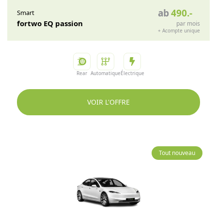
ab
490
.-
Smart
fortwo EQ passion
par mois
+
Acompte unique
Rear
Automatique
Électrique
VOIR L'OFFRE
Tout nouveau