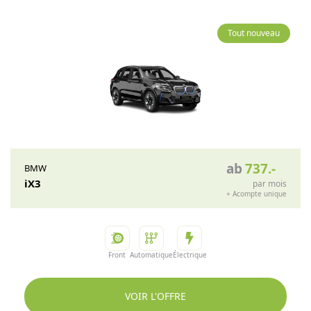
Tout nouveau
ab
737
.-
BMW
iX3
par mois
+
Acompte unique
Front
Automatique
Électrique
VOIR L'OFFRE