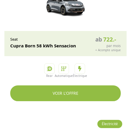
ab
722
.-
Seat
Cupra Born 58 kWh Sensacion
par mois
+
Acompte unique
Rear
Automatique
Électrique
VOIR L'OFFRE
Électricité