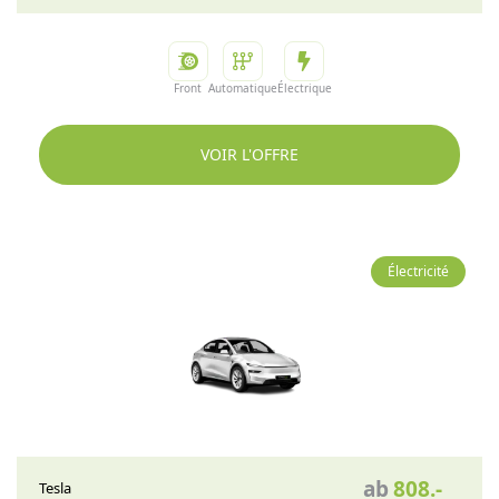
Front
Automatique
Électrique
VOIR L'OFFRE
Électricité
ab
808
.-
Tesla