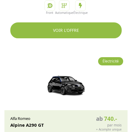
Front
Automatique
Électrique
VOIR L'OFFRE
Électricité
ab
740
.-
Alfa Romeo
Alpine A290 GT
par mois
+
Acompte unique