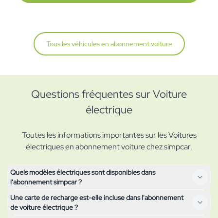
Tous les véhicules en abonnement voiture
Questions fréquentes sur Voiture
électrique
Toutes les informations importantes sur les Voitures
électriques en abonnement voiture chez simpcar.
Quels modèles électriques sont disponibles dans
l'abonnement simpcar ?
Une carte de recharge est-elle incluse dans l'abonnement
Notre aperçu des voitures électriques ci-dessus montre tous
de voiture électrique ?
les modèles actuellement disponibles, des citadines