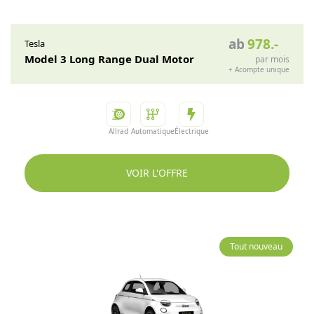
ab
978
.-
Tesla
Model 3 Long Range Dual Motor
par mois
+
Acompte unique
Allrad
Automatique
Électrique
VOIR L'OFFRE
Tout nouveau