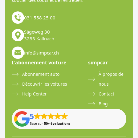
soucier des coûts et de l’entretien.
031 558 25 00
Sägeweg 30
3283 Kallnach
info@simpcar.ch
L'abonnement voiture
simpcar
Abonnement auto
À propos de
Découvrir les voitures
nous
Help Center
Contact
Blog
5
Basé sur
50+ évaluations