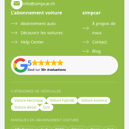
info@simpcar.ch
L'abonnement voiture
simpcar
Abonnement auto
À propos de
Découvrir les voitures
nous
Help Center
Contact
Blog
5
Basé sur
50+ évaluations
CATÉGORIES DE VÉHICULES
Voiture électrique
Voiture hybride
Voiture essence
Voiture diesel
SUV
MARQUES EN ABONNEMENT VOITURE