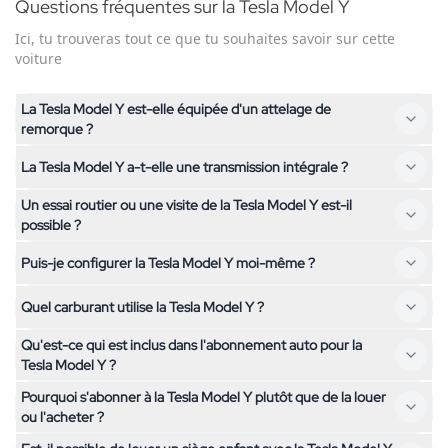
Questions fréquentes sur la Tesla Model Y
Ici, tu trouveras tout ce que tu souhaites savoir sur cette
voiture
La Tesla Model Y est-elle équipée d'un attelage de
remorque ?
La Tesla Model Y a-t-elle une transmission intégrale ?
Non, la Tesla Model Y n'est pas équipée d'un attelage de
remorque. Si tu as besoin d'un attelage, contacte-nous – nous
Un essai routier ou une visite de la Tesla Model Y est-il
Non, la Tesla Model Y a une traction avant. Si tu cherches un
t'aiderons à trouver un véhicule adapté.
possible ?
véhicule à transmission intégrale, n'hésite pas à consulter nos
Puis-je configurer la Tesla Model Y moi-même ?
autres modèles.
Oui, une visite de la Tesla Model Y est possible sur rendez-
vous chez nous à Kallnach. Contacte-nous simplement pour
Quel carburant utilise la Tesla Model Y ?
La configuration de la Tesla Model Y est simple : choisis ton
fixer un rendez-vous.
forfait kilométrique et la durée souhaités. Tu peux voir le prix
Qu'est-ce qui est inclus dans l'abonnement auto pour la
La Tesla Model Y fonctionne au Électrique. Tu bénéficies de
mensuel de l'abonnement directement sur la page. Tous les
Tesla Model Y ?
faibles coûts d'exploitation et d'une conduite respectueuse de
autres services comme l'assurance, l'entretien et les taxes sont
Pourquoi s'abonner à la Tesla Model Y plutôt que de la louer
l'environnement.
déjà inclus.
L'abonnement auto pour la Tesla Model Y comprend tout :
ou l'acheter ?
assurance, taxe automobile, entretien, service de pneus et