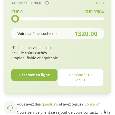
CHF
0
ACOMPTE UNIQUE
CHF 0
CHF
9'504
1320.00
Votre tarif mensuel
in CHF
Tous les services inclus
Pas de coûts cachés
Rapide, fiable et équitable
Réserver en ligne
Demander un
devis
Vous avez des
questions
et avez besoin
Conseils
?
Notre service client se réjouit de votre contact.
. →
À la