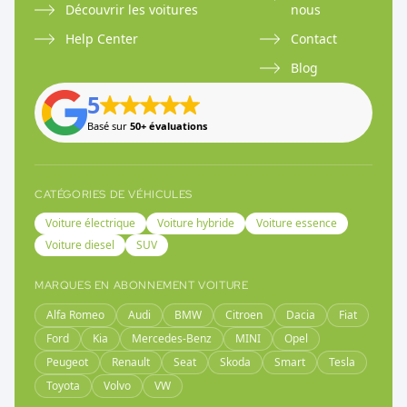
Découvrir les voitures
nous
Help Center
Contact
Blog
5
Basé sur
50+ évaluations
CATÉGORIES DE VÉHICULES
Voiture électrique
Voiture hybride
Voiture essence
Voiture diesel
SUV
MARQUES EN ABONNEMENT VOITURE
Alfa Romeo
Audi
BMW
Citroen
Dacia
Fiat
Ford
Kia
Mercedes-Benz
MINI
Opel
Peugeot
Renault
Seat
Skoda
Smart
Tesla
Toyota
Volvo
VW