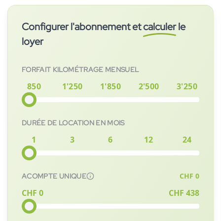
Contrairement au leasing ou à l'achat, tu ne supportes aucun
La Skoda Enyaq Sportline iV 80x est actuellement disponible
enfant, car il doit être parfaitement adapté à ton enfant.
risque de valeur résiduelle.
et peut être abonnée immédiatement. Après la signature du
Configurer l'abonnement et
calculer
le
contrat, le véhicule sera préparé pour toi le plus rapidement
possible.
loyer
FORFAIT KILOMÉTRAGE MENSUEL
850
1'250
1'850
2'500
3'250
DURÉE DE LOCATION EN MOIS
1
3
6
12
24
CHF
0
ACOMPTE UNIQUE
CHF 0
CHF
438