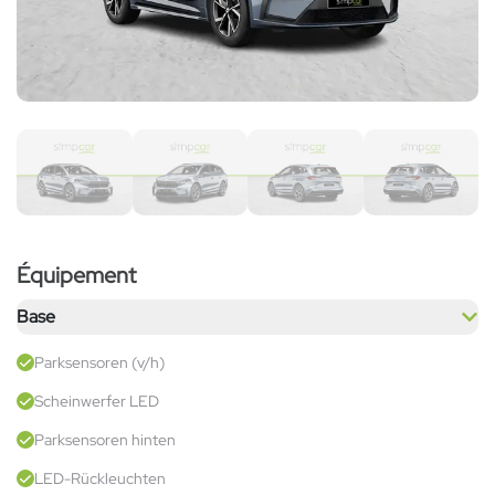
Équipement
Base
Parksensoren (v/h)
Scheinwerfer LED
Parksensoren hinten
LED-Rückleuchten