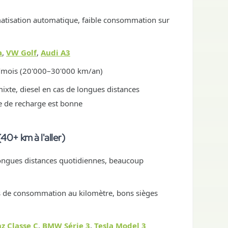
imatisation automatique, faible consommation sur
a
,
VW Golf
,
Audi A3
m/mois (20'000–30'000 km/an)
mixte, diesel en cas de longues distances
ure de recharge est bonne
40+ km à l'aller)
longues distances quotidiennes, beaucoup
ts de consommation au kilomètre, bons sièges
z Classe C
,
BMW Série 3
,
Tesla Model 3