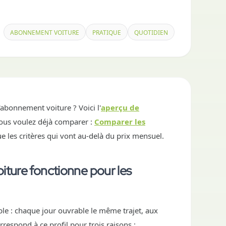
ABONNEMENT VOITURE
PRATIQUE
QUOTIDIEN
abonnement voiture ? Voici l'
aperçu de
 vous voulez déjà comparer :
Comparer les
e les critères qui vont au-delà du prix mensuel.
iture fonctionne pour les
ible : chaque jour ouvrable le même trajet, aux
espond à ce profil pour trois raisons :