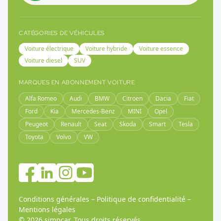
CATÉGORIES DE VÉHICULES
Voiture électrique
Voiture hybride
Voiture essence
Voiture diesel
SUV
MARQUES EN ABONNEMENT VOITURE
Alfa Romeo
Audi
BMW
Citroen
Dacia
Fiat
Ford
Kia
Mercedes-Benz
MINI
Opel
Peugeot
Renault
Seat
Skoda
Smart
Tesla
Toyota
Volvo
VW
Conditions générales
–
Politique de confidentialité
–
Mentions légales
©
2026
simpcar.
Tous droits réservés
.