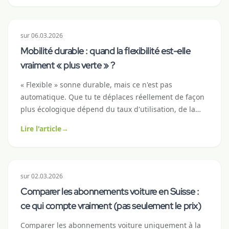
configuration d'abonnement voiture convient à quel
type de pendulaire, avec des exemples de modèles
concrets, des calculs et une checklist avant la
sur
06.03.2026
signature du contrat.
Mobilité durable : quand la flexibilité est-elle
vraiment « plus verte » ?
« Flexible » sonne durable, mais ce n'est pas
automatique. Que tu te déplaces réellement de façon
plus écologique dépend du taux d'utilisation, de la
taille du véhicule et de ton profil de conduite. Voici un
Lire l'article
→
vrai-faux honnête, avec des leviers concrets pour une
mobilité plus verte.
sur
02.03.2026
Comparer les abonnements voiture en Suisse :
ce qui compte vraiment (pas seulement le prix)
Comparer les abonnements voiture uniquement à la