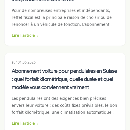
Pour de nombreuses entreprises et indépendants,
l'effet fiscal est la principale raison de choisir ou de
renoncer à un véhicule de fonction. L'abonnement
voiture se comporte fiscalement différemment du
Lire l'article
→
leasing ou de l'achat : généralement plus simple,
parfois plus avantageux. Cet article clarifie
l'amortissement, la déduction de la TVA, le certificat de
salaire et la mécanique comptable avec des chiffres
sur
01.06.2026
suisses concrets.
Abonnement voiture pour pendulaires en Suisse
: quel forfait kilométrique, quelle durée et quel
modèle vous conviennent vraiment
Les pendulaires ont des exigences bien précises
envers leur voiture : des coûts fixes prévisibles, le bon
forfait kilométrique, une climatisation automatique
fiable et pas trop de luxe premium qui fait grimper la
Lire l'article
→
consommation. Ce guide pratique montre quelle