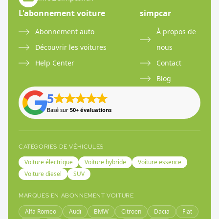
L'abonnement voiture
simpcar
Abonnement auto
À propos de
Découvrir les voitures
nous
Help Center
Contact
Blog
5
Basé sur
50+ évaluations
CATÉGORIES DE VÉHICULES
Voiture électrique
Voiture hybride
Voiture essence
Voiture diesel
SUV
MARQUES EN ABONNEMENT VOITURE
Alfa Romeo
Audi
BMW
Citroen
Dacia
Fiat