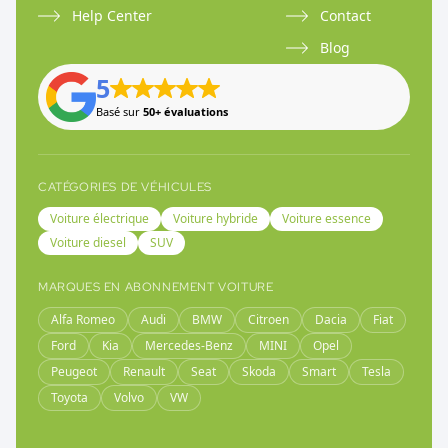
Help Center
Contact
Blog
5
Basé sur
50+ évaluations
CATÉGORIES DE VÉHICULES
Voiture électrique
Voiture hybride
Voiture essence
Voiture diesel
SUV
MARQUES EN ABONNEMENT VOITURE
Alfa Romeo
Audi
BMW
Citroen
Dacia
Fiat
Ford
Kia
Mercedes-Benz
MINI
Opel
Peugeot
Renault
Seat
Skoda
Smart
Tesla
Toyota
Volvo
VW