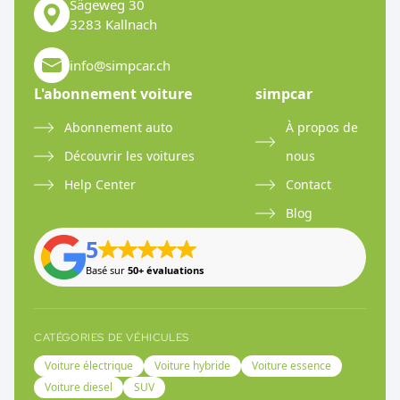
Sägeweg 30
3283 Kallnach
info@simpcar.ch
L'abonnement voiture
simpcar
Abonnement auto
À propos de
Découvrir les voitures
nous
Help Center
Contact
Blog
5
Basé sur
50+ évaluations
CATÉGORIES DE VÉHICULES
Voiture électrique
Voiture hybride
Voiture essence
Voiture diesel
SUV