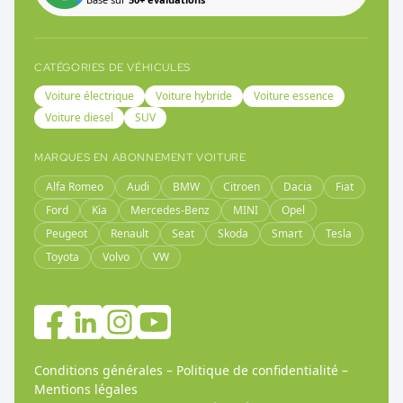
CATÉGORIES DE VÉHICULES
Voiture électrique
Voiture hybride
Voiture essence
Voiture diesel
SUV
MARQUES EN ABONNEMENT VOITURE
Alfa Romeo
Audi
BMW
Citroen
Dacia
Fiat
Ford
Kia
Mercedes-Benz
MINI
Opel
Peugeot
Renault
Seat
Skoda
Smart
Tesla
Toyota
Volvo
VW
Conditions générales
–
Politique de confidentialité
–
Mentions légales