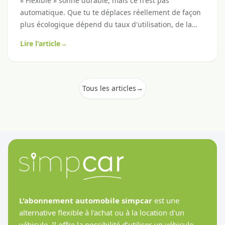
« Flexible » sonne durable, mais ce n'est pas
automatique. Que tu te déplaces réellement de façon
plus écologique dépend du taux d'utilisation, de la
taille du véhicule et de ton profil de conduite. Voici un
Lire l'article
→
vrai-faux honnête, avec des leviers concrets pour une
mobilité plus verte.
Tous les articles
→
L'abonnement automobile simpcar
est une
alternative flexible à l'achat ou à la location d'un
véhicule. Il offre la possibilité d’utiliser un véhicule