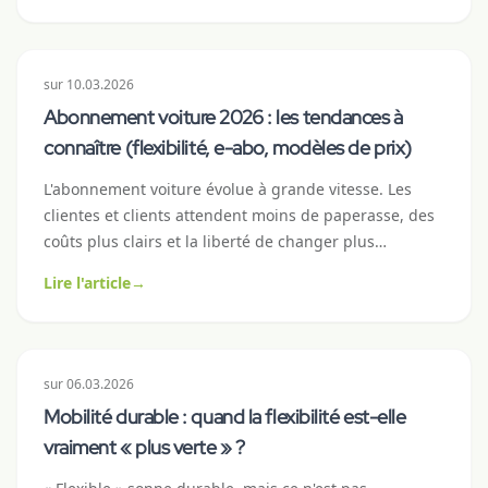
configuration d'abonnement voiture convient à quel
type de pendulaire, avec des exemples de modèles
concrets, des calculs et une checklist avant la
sur
10.03.2026
signature du contrat.
Abonnement voiture 2026 : les tendances à
connaître (flexibilité, e-abo, modèles de prix)
L'abonnement voiture évolue à grande vitesse. Les
clientes et clients attendent moins de paperasse, des
coûts plus clairs et la liberté de changer plus
rapidement. Nous vous présentons les six tendances
Lire l'article
→
les plus importantes qui façonneront l'abonnement
voiture en Suisse en 2026 – et ce qu'elles signifient
pour vous en tant que cliente ou client.
sur
06.03.2026
Mobilité durable : quand la flexibilité est-elle
vraiment « plus verte » ?