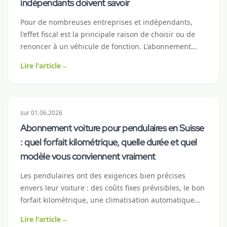
indépendants doivent savoir
Pour de nombreuses entreprises et indépendants,
l'effet fiscal est la principale raison de choisir ou de
renoncer à un véhicule de fonction. L'abonnement
voiture se comporte fiscalement différemment du
Lire l'article
→
leasing ou de l'achat : généralement plus simple,
parfois plus avantageux. Cet article clarifie
l'amortissement, la déduction de la TVA, le certificat de
salaire et la mécanique comptable avec des chiffres
sur
01.06.2026
suisses concrets.
Abonnement voiture pour pendulaires en Suisse
: quel forfait kilométrique, quelle durée et quel
modèle vous conviennent vraiment
Les pendulaires ont des exigences bien précises
envers leur voiture : des coûts fixes prévisibles, le bon
forfait kilométrique, une climatisation automatique
fiable et pas trop de luxe premium qui fait grimper la
Lire l'article
→
consommation. Ce guide pratique montre quelle