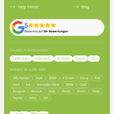
Help Center
Blog
5
Basierend auf
50+ Bewertungen
FAHRZEUG-KATEGORIEN
Elektroauto
Hybridauto
Benziner
Diesel
SUV
MARKEN IM AUTO-ABO
Alfa Romeo
Audi
BMW
Citroen
Dacia
Fiat
Ford
Kia
Mercedes-Benz
MINI
Opel
Peugeot
Renault
Seat
Skoda
Smart
Tesla
Toyota
Volvo
VW