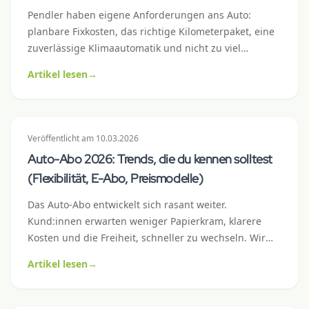
Pendler haben eigene Anforderungen ans Auto:
planbare Fixkosten, das richtige Kilometerpaket, eine
zuverlässige Klimaautomatik und nicht zu viel
Premium-Luxus, der den Verbrauch in die Höhe treibt.
Artikel lesen
→
Dieser Praxisguide zeigt, welche Auto-Abo-
Konfiguration für welchen Pendler-Typ passt – mit
konkreten Modellbeispielen, Rechnungen und einer
Checkliste vor Vertragsabschluss.
Veröffentlicht
am
10.03.2026
Auto-Abo 2026: Trends, die du kennen solltest
(Flexibilität, E-Abo, Preismodelle)
Das Auto-Abo entwickelt sich rasant weiter.
Kund:innen erwarten weniger Papierkram, klarere
Kosten und die Freiheit, schneller zu wechseln. Wir
zeigen dir die sechs wichtigsten Trends, die das Auto-
Artikel lesen
→
Abo 2026 in der Schweiz prägen – und was sie für
dich als Kund:in bedeuten.