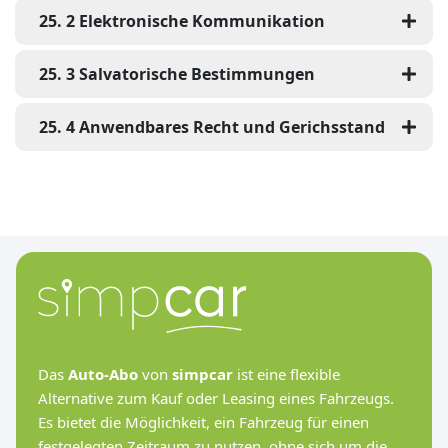
25
.
2
Elektronische Kommunikation
25
.
3
Salvatorische Bestimmungen
25
.
4
Anwendbares Recht und Gerichsstand
Das
Auto-Abo
von
simpcar
ist eine flexible
Alternative zum Kauf oder Leasing eines Fahrzeugs.
Es bietet die Möglichkeit, ein Fahrzeug für einen
festgelegten Zeitraum zu nutzen, ohne sich um die