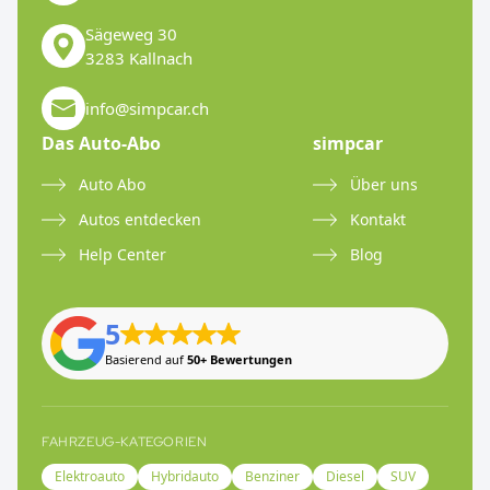
Sägeweg 30
3283 Kallnach
info@simpcar.ch
Das Auto-Abo
simpcar
Auto Abo
Über uns
Autos entdecken
Kontakt
Help Center
Blog
5
Basierend auf
50+ Bewertungen
FAHRZEUG-KATEGORIEN
Elektroauto
Hybridauto
Benziner
Diesel
SUV