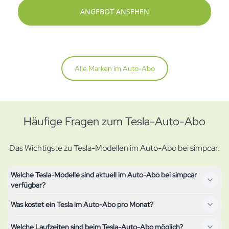
ANGEBOT ANSEHEN
Alle Marken im Auto-Abo
Häufige Fragen zum Tesla-Auto-Abo
Das Wichtigste zu Tesla-Modellen im Auto-Abo bei simpcar.
Welche Tesla-Modelle sind aktuell im Auto-Abo bei simpcar
verfügbar?
Was kostet ein Tesla im Auto-Abo pro Monat?
Alle aktuell im Abo verfügbaren Tesla-Modelle siehst du oben
auf dieser Seite – mit Monatspreis, Laufzeitoptionen und
Welche Laufzeiten sind beim Tesla-Auto-Abo möglich?