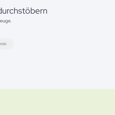
durchstöbern
zeuge.
mbi