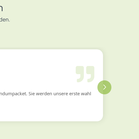
n
den.
R
ndumpacket. Sie werden unsere erste wahl
“
Ich 
Angeb