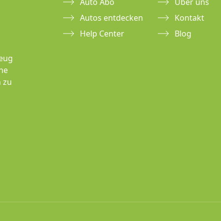
Auto Abo
Über uns
Autos entdecken
Kontakt
Help Center
Blog
zeug
hne
 zu