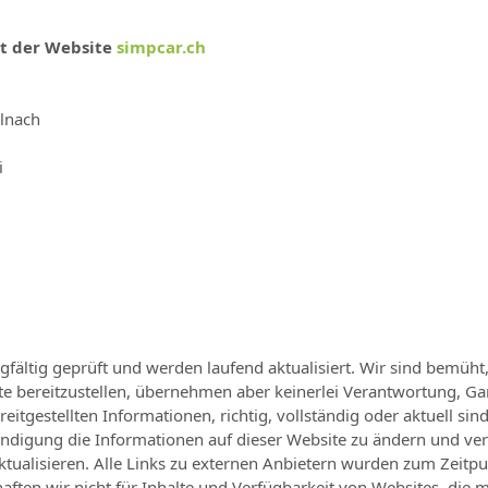
lt der Website
simpcar.ch
lnach
i
gfältig geprüft und werden laufend aktualisiert. Wir sind bemüht,
te bereitzustellen, übernehmen aber keinerlei Verantwortung, Ga
eitgestellten Informationen, richtig, vollständig oder aktuell sin
ndigung die Informationen auf dieser Website zu ändern und verp
ktualisieren. Alle Links zu externen Anbietern wurden zum Zeitp
aften wir nicht für Inhalte und Verfügbarkeit von Websites, die m