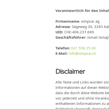
Verantwortlich für den Inha
Firmenname
:
simpcar ag
Adresse
:
Sägeweg 30, 3283 Kal
UID:
CHE-406.237.689
Geschäftsführer
:
Ismail Ismajl
Telefon
:
031 558 25 00
E-Mail
:
info@simpcar.ch
Disclaimer
Alle Texte und Links wurden sor
Informationen auf dieser Websi
dass die durch diese Website ber
vor, jederzeit und ohne Vorankü
enthaltenen Informationen zu a
Richtigkeit überprüft, dennoch h