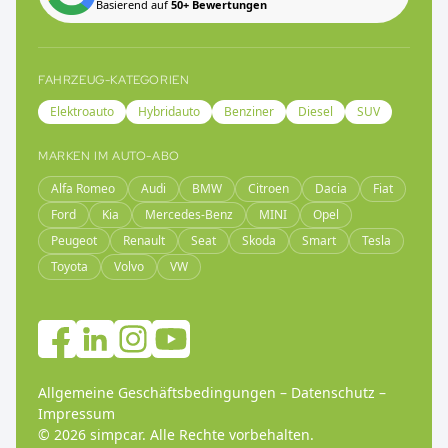
Basierend auf
50+ Bewertungen
FAHRZEUG-KATEGORIEN
Elektroauto
Hybridauto
Benziner
Diesel
SUV
MARKEN IM AUTO-ABO
Alfa Romeo
Audi
BMW
Citroen
Dacia
Fiat
Ford
Kia
Mercedes-Benz
MINI
Opel
Peugeot
Renault
Seat
Skoda
Smart
Tesla
Toyota
Volvo
VW
Allgemeine Geschäftsbedingungen
–
Datenschutz
–
Impressum
©
2026
simpcar.
Alle Rechte vorbehalten
.