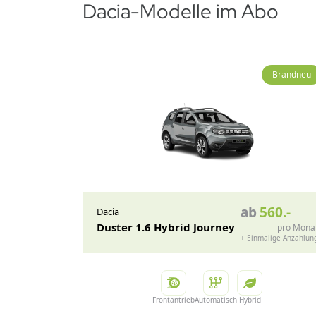
Dacia-Modelle im Abo
Brandneu
ab
560
.-
Dacia
Duster 1.6 Hybrid Journey
pro Mona
+
Einmalige Anzahlun
Frontantrieb
Automatisch
Hybrid