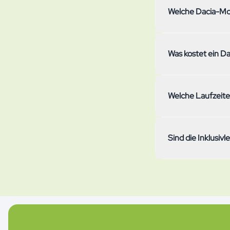
Welche Dacia-Mod
Alle aktuell im Ab
Was kostet ein D
Laufzeitoptionen u
regelmässiger Blic
Die Monatsrate hä
Welche Laufzeite
(1'250–3'750 km/M
Vignette sind imme
Bei simpcar wählst
Sind die Inklusiv
Abo monatlich künd
Mindestmietdauer 
Ja, das All-Inclus
Haftpflichtversic
Lagerung, Motorfa
egal ob Dacia oder