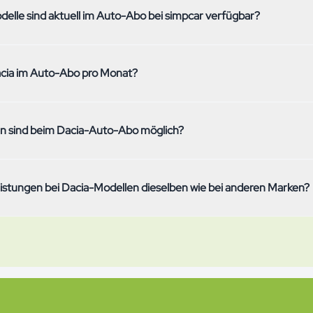
elle sind aktuell im Auto-Abo bei simpcar verfügbar?
o verfügbaren Dacia-Modelle siehst du oben auf dieser Seite – mit Mo
acia im Auto-Abo pro Monat?
nd technischen Spezifikationen. Da sich unser Sortiment laufend änder
k auf die Übersicht.
ngt vom konkreten Modell, der gewählten Laufzeit (3–36 Monate), 
n sind beim Dacia-Auto-Abo möglich?
onat) und einer optionalen Anzahlung ab. Versicherung, Service, Re
r im Festpreis enthalten – nur Treibstoff oder Ladestrom zahlst du se
 du zwischen 3, 6, 12, 24 oder 36 Monaten Laufzeit. Nach der Mindes
leistungen bei Dacia-Modellen dieselben wie bei anderen Marken?
bar mit 30 Tagen Frist auf Monatsende. Bei einigen Dacia-Modellen 
von 6 oder 12 Monaten.
ive-Paket ist bei simpcar markenübergreifend einheitlich: Vollkasko- u
herung, Service und Wartung, Sommer- und Winterreifen inklusive Wec
hrzeugsteuer, die Schweizer Autobahnvignette und 24/7-Pannenhilfe
 ein anderer Hersteller.