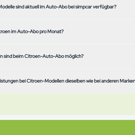
odelle sind aktuell im Auto-Abo bei simpcar verfügbar?
o verfügbaren Citroen-Modelle siehst du oben auf dieser Seite – mit M
itroen im Auto-Abo pro Monat?
nd technischen Spezifikationen. Da sich unser Sortiment laufend änder
k auf die Übersicht.
ngt vom konkreten Modell, der gewählten Laufzeit (3–36 Monate), 
n sind beim Citroen-Auto-Abo möglich?
onat) und einer optionalen Anzahlung ab. Versicherung, Service, Re
r im Festpreis enthalten – nur Treibstoff oder Ladestrom zahlst du se
 du zwischen 3, 6, 12, 24 oder 36 Monaten Laufzeit. Nach der Mindes
leistungen bei Citroen-Modellen dieselben wie bei anderen Marke
bar mit 30 Tagen Frist auf Monatsende. Bei einigen Citroen-Modellen
von 6 oder 12 Monaten.
ive-Paket ist bei simpcar markenübergreifend einheitlich: Vollkasko- u
herung, Service und Wartung, Sommer- und Winterreifen inklusive Wec
hrzeugsteuer, die Schweizer Autobahnvignette und 24/7-Pannenhilfe
r ein anderer Hersteller.