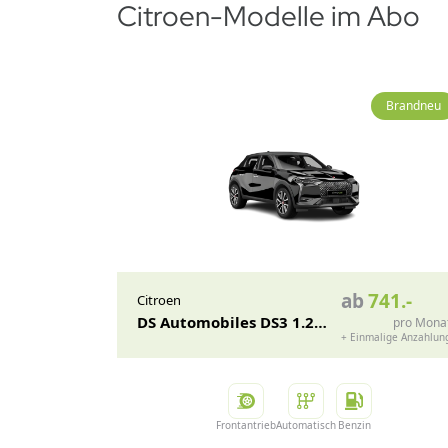
Citroen-Modelle im Abo
Brandneu
ab
741
.-
Citroen
DS Automobiles DS3 1.2
pro Mona
+
Einmalige Anzahlun
PureTec
Frontantrieb
Automatisch
Benzin