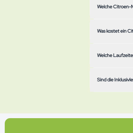
Welche Citroen-M
Alle aktuell im Ab
Was kostet ein C
Laufzeitoptionen u
regelmässiger Blic
Die Monatsrate hä
Welche Laufzeite
(1'250–3'750 km/M
Vignette sind imme
Bei simpcar wählst
Sind die Inklusiv
Abo monatlich künd
Mindestmietdauer 
Ja, das All-Inclus
Haftpflichtversic
Lagerung, Motorfa
egal ob Citroen ode