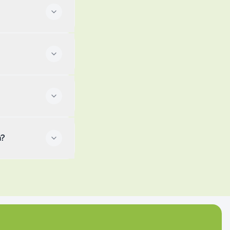
onatspreis,
t, lohnt sich ein
dem Kilometerpaket
ifen, Steuern und
parat.
tmietdauer ist das
n?
 gilt eine
nd
hsel und
 sind enthalten –