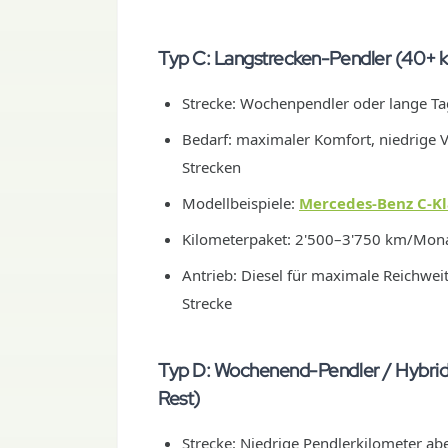
Typ C: Langstrecken-Pendler (40+ k
Strecke: Wochenpendler oder lange Tag
Bedarf: maximaler Komfort, niedrige V
Strecken
Modellbeispiele:
Mercedes-Benz C-Kl
Kilometerpaket: 2'500–3'750 km/Mona
Antrieb: Diesel für maximale Reichweit
Strecke
Typ D: Wochenend-Pendler / Hybrid
Rest)
Strecke: Niedrige Pendlerkilometer a