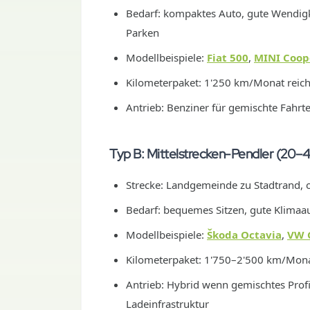
Bedarf: kompaktes Auto, gute Wendigk
Parken
Modellbeispiele:
Fiat 500
,
MINI Coop
Kilometerpaket: 1'250 km/Monat reich
Antrieb: Benziner für gemischte Fahr
Typ B: Mittelstrecken-Pendler (20–
Strecke: Landgemeinde zu Stadtrand, 
Bedarf: bequemes Sitzen, gute Klimaa
Modellbeispiele:
Škoda Octavia
,
VW 
Kilometerpaket: 1'750–2'500 km/Mona
Antrieb: Hybrid wenn gemischtes Profil
Ladeinfrastruktur