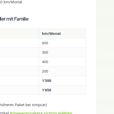
300 km/Monat
er mit Familie
km/Monat
600
300
400
200
1'500
1'650
höheres Paket bei simpcar)
rtikel
Kilometerpakete richtig wählen
.