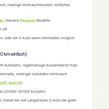
eit, niedrige Verbrauchskosten, einfaches
er
, kleinere
Peugeot
-Modelle
t oft
ten, oder ein E-Auto wenn Heimladen möglich
40 km einfach)
oft Autobahn, regelmässige Aussendienst-Trips
utomatik, niedriger Autobahn-Verbrauch
Golf
,
Audi A3
t (20'000–30'000 km/Jahr)
, Diesel bei viel Langstrecke, E-Auto bei guter