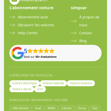
L'abonnement voiture
simpcar
Abonnement auto
À propos de
Découvrir les voitures
nous
Help Center
Contact
Blog
5
Basé sur
50+ évaluations
CATÉGORIES DE VÉHICULES
Voiture électrique
Voiture hybride
Voiture essence
Voiture diesel
SUV
MARQUES EN ABONNEMENT VOITURE
Alfa Romeo
Audi
BMW
Citroen
Dacia
Fiat