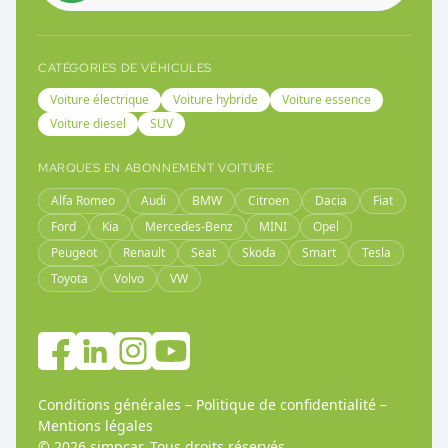
CATÉGORIES DE VÉHICULES
Voiture électrique
Voiture hybride
Voiture essence
Voiture diesel
SUV
MARQUES EN ABONNEMENT VOITURE
Alfa Romeo
Audi
BMW
Citroen
Dacia
Fiat
Ford
Kia
Mercedes-Benz
MINI
Opel
Peugeot
Renault
Seat
Skoda
Smart
Tesla
Toyota
Volvo
VW
Conditions générales
–
Politique de confidentialité
–
Mentions légales
©
2026
simpcar.
Tous droits réservés
.