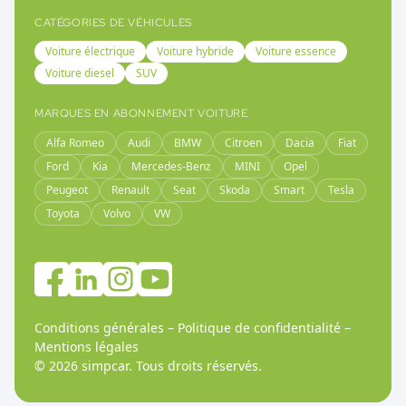
CATÉGORIES DE VÉHICULES
Voiture électrique
Voiture hybride
Voiture essence
Voiture diesel
SUV
MARQUES EN ABONNEMENT VOITURE
Alfa Romeo
Audi
BMW
Citroen
Dacia
Fiat
Ford
Kia
Mercedes-Benz
MINI
Opel
Peugeot
Renault
Seat
Skoda
Smart
Tesla
Toyota
Volvo
VW
Conditions générales
–
Politique de confidentialité
–
Mentions légales
©
2026
simpcar.
Tous droits réservés
.