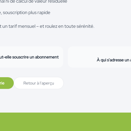
l ni de calcul de valeur résiduelle
, souscription plus rapide
un tarif mensuel – et roulez en toute sérénité.
ut-elle souscrire un abonnement
À qui s'adresse u
rie
Retour à l'aperçu