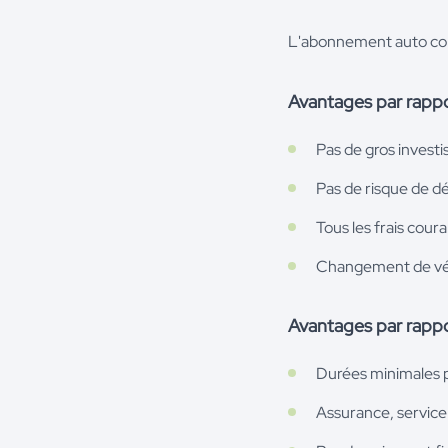
L'abonnement auto com
Avantages par rappor
Pas de gros investi
Pas de risque de d
Tous les frais coura
Changement de véh
Avantages par rappo
Durées minimales p
Assurance, service