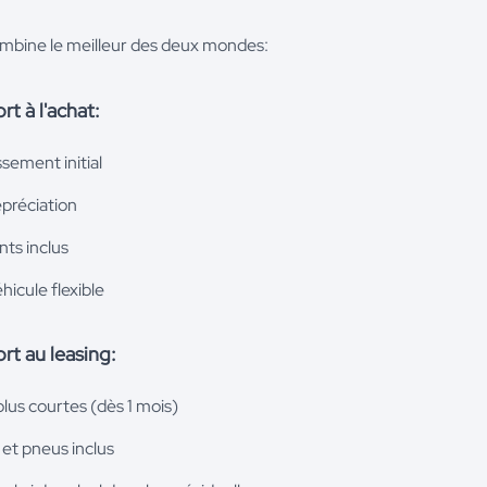
bine le meilleur des deux mondes:
t à l'achat:
ssement initial
épréciation
nts inclus
icule flexible
rt au leasing:
lus courtes (dès 1 mois)
 et pneus inclus