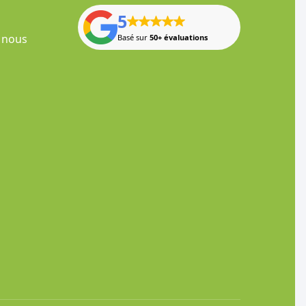
5
 nous
Basé sur
50+ évaluations