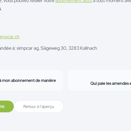
, vous pouvez résilier votre
abonnement auto
à tout moment av
s
.
impcar.ch
andée à: simpcar ag, Sägeweg 30, 3283 Kallnach
n à mon abonnement de manière
Qui paie les amendes 
rie
Retour à l'aperçu