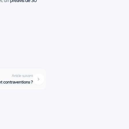
ec un
préavis de 30
Article suivant
et contraventions ?