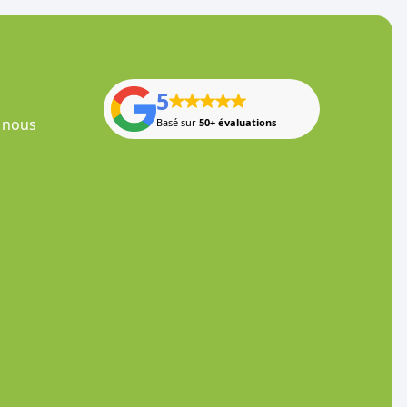
5
 nous
Basé sur
50+ évaluations