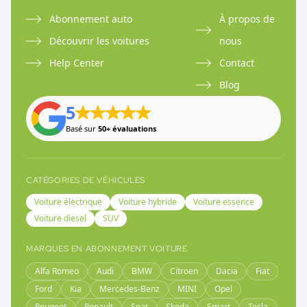
Abonnement auto
À propos de
Découvrir les voitures
nous
Help Center
Contact
Blog
5
Basé sur
50+ évaluations
CATÉGORIES DE VÉHICULES
Voiture électrique
Voiture hybride
Voiture essence
Voiture diesel
SUV
MARQUES EN ABONNEMENT VOITURE
Alfa Romeo
Audi
BMW
Citroen
Dacia
Fiat
Ford
Kia
Mercedes-Benz
MINI
Opel
Peugeot
Renault
Seat
Skoda
Smart
Tesla