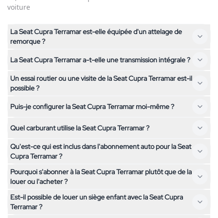
voiture
La Seat Cupra Terramar est-elle équipée d'un attelage de
remorque ?
La Seat Cupra Terramar a-t-elle une transmission intégrale ?
Non, la Seat Cupra Terramar n'est pas équipée d'un attelage
de remorque. Si tu as besoin d'un attelage, contacte-nous –
Un essai routier ou une visite de la Seat Cupra Terramar est-il
Non, la Seat Cupra Terramar a une traction avant. Si tu
nous t'aiderons à trouver un véhicule adapté.
possible ?
cherches un véhicule à transmission intégrale, n'hésite pas à
Puis-je configurer la Seat Cupra Terramar moi-même ?
consulter nos autres modèles.
Oui, une visite de la Seat Cupra Terramar est possible sur
rendez-vous chez nous à Kallnach. Contacte-nous
Quel carburant utilise la Seat Cupra Terramar ?
La configuration de la Seat Cupra Terramar est simple : choisis
simplement pour fixer un rendez-vous.
ton forfait kilométrique et la durée souhaités. Tu peux voir le
Qu'est-ce qui est inclus dans l'abonnement auto pour la Seat
La Seat Cupra Terramar fonctionne au Hybride. Cela combine
prix mensuel de l'abonnement directement sur la page. Tous
Cupra Terramar ?
les avantages des moteurs électrique et thermique.
les autres services comme l'assurance, l'entretien et les taxes
Pourquoi s'abonner à la Seat Cupra Terramar plutôt que de la
sont déjà inclus.
L'abonnement auto pour la Seat Cupra Terramar comprend
louer ou l'acheter ?
tout : assurance, taxe automobile, entretien, service de pneus
Est-il possible de louer un siège enfant avec la Seat Cupra
et vignette autoroutière. Tu ne paies qu'un prix mensuel fixe à
Avec l'abonnement auto pour la Seat Cupra Terramar , tu
Terramar ?
partir de
CHF 892.-
et tu peux prendre la route
bénéficies d'une flexibilité maximale : des durées plus courtes,