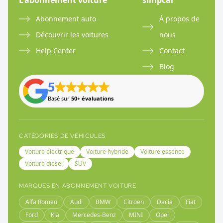
L'abonnement voiture
simpcar
Abonnement auto
À propos de
Découvrir les voitures
nous
Help Center
Contact
Blog
5
Basé sur
50+ évaluations
CATÉGORIES DE VÉHICULES
Voiture électrique
Voiture hybride
Voiture essence
Voiture diesel
SUV
MARQUES EN ABONNEMENT VOITURE
Alfa Romeo
Audi
BMW
Citroen
Dacia
Fiat
Ford
Kia
Mercedes-Benz
MINI
Opel