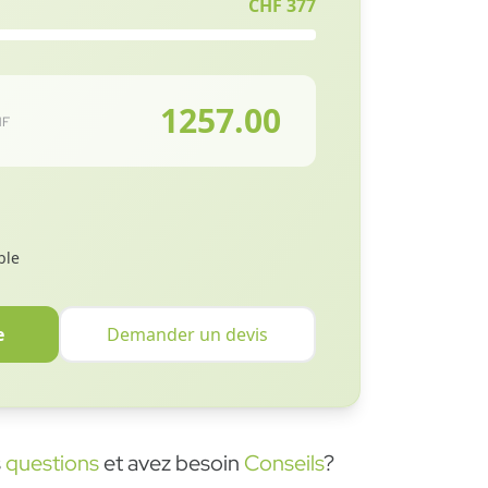
CHF
377
1257.00
HF
ble
e
Demander un devis
s
questions
et avez besoin
Conseils
?