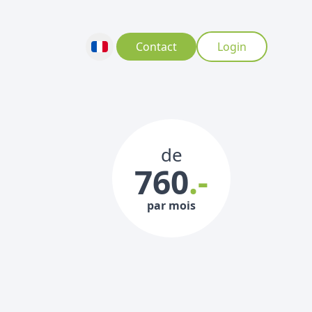
Contact
Login
de
760
.-
par mois