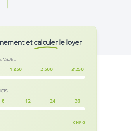
onnement et
calculer
le loyer
MENSUEL
1'850
2'500
3'250
MOIS
6
12
24
36
CHF
0