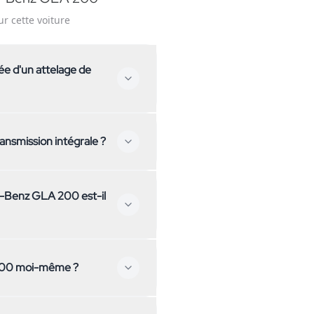
ur cette voiture
e d'un attelage de
pée d'un attelage de
nsmission intégrale ?
te-nous – nous t'aiderons à
avant. Si tu cherches un
es-Benz GLA 200 est-il
 à consulter nos autres modèles.
st possible sur rendez-vous
 200 moi-même ?
t pour fixer un rendez-vous.