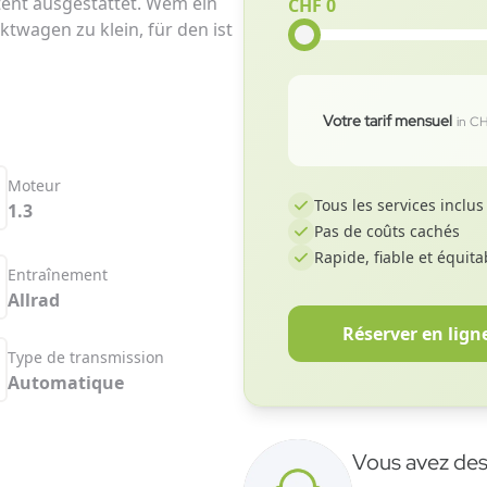
tent ausgestattet. Wem ein
CHF 0
twagen zu klein, für den ist
Votre tarif mensuel
in C
Moteur
Tous les services inclus
1.3
Pas de coûts cachés
Rapide, fiable et équita
Entraînement
Allrad
Réserver en lign
Type de transmission
Automatique
Vous avez de