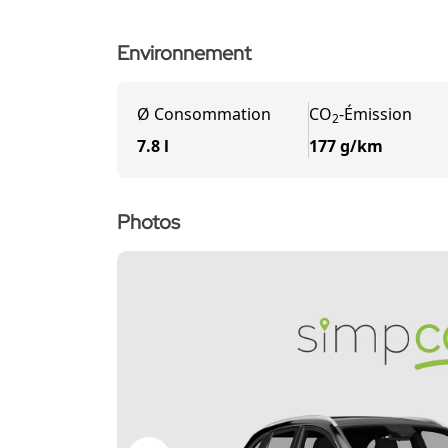
Environnement
Ø
Consommation
CO
-
Émission
2
7.8 l
177 g/km
Photos