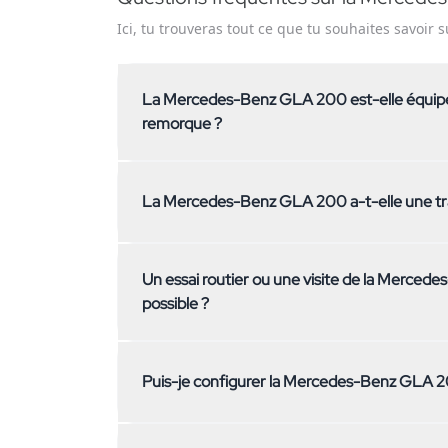
Ici, tu trouveras tout ce que tu souhaites savoir s
La Mercedes-Benz GLA 200 est-elle équipé
remorque ?
Non, la Mercedes-Benz GLA 200 n'est pas équi
La Mercedes-Benz GLA 200 a-t-elle une tra
remorque. Si tu as besoin d'un attelage, contac
trouver un véhicule adapté.
Non, la Mercedes-Benz GLA 200 a une traction 
Un essai routier ou une visite de la Merced
véhicule à transmission intégrale, n'hésite pas
possible ?
Oui, une visite de la Mercedes-Benz GLA 200 e
Puis-je configurer la Mercedes-Benz GLA
chez nous à Kallnach. Contacte-nous simplemen