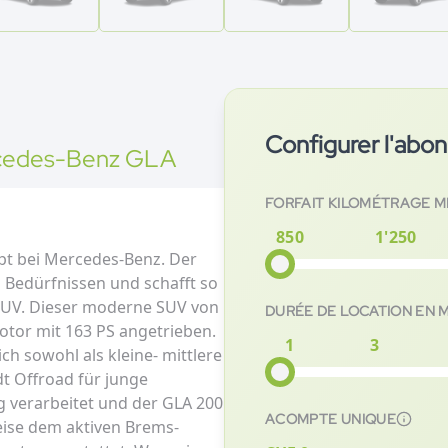
Configurer l'ab
cedes-Benz
GLA
FORFAIT KILOMÉTRAGE 
850
1'250
pt bei Mercedes-Benz. Der
 Bedürfnissen und schafft so
UV. Dieser moderne SUV von
DURÉE DE LOCATION EN 
tor mit 163 PS angetrieben.
1
3
ch sowohl als kleine- mittlere
t Offroad für junge
g verarbeitet und der GLA 200
ACOMPTE UNIQUE
weise dem aktiven Brems-