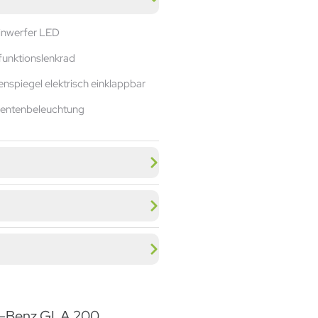
inwerfer LED
funktionslenkrad
nspiegel elektrisch einklappbar
entenbeleuchtung
es-Benz GLA 200