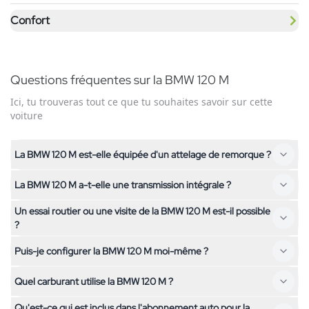
Confort
Questions fréquentes sur la BMW 120 M
Ici, tu trouveras tout ce que tu souhaites savoir sur cette
voiture
La BMW 120 M est-elle équipée d'un attelage de remorque ?
La BMW 120 M a-t-elle une transmission intégrale ?
Non, la BMW 120 M n'est pas équipée d'un attelage de
remorque. Si tu as besoin d'un attelage, contacte-nous – nous
Un essai routier ou une visite de la BMW 120 M est-il possible
Non, la BMW 120 M a une traction avant. Si tu cherches un
t'aiderons à trouver un véhicule adapté.
?
véhicule à transmission intégrale, n'hésite pas à consulter nos
Puis-je configurer la BMW 120 M moi-même ?
autres modèles.
Oui, une visite de la BMW 120 M est possible sur rendez-vous
chez nous à Kallnach. Contacte-nous simplement pour fixer
Quel carburant utilise la BMW 120 M ?
La configuration de la BMW 120 M est simple : choisis ton
un rendez-vous.
forfait kilométrique et la durée souhaités. Tu peux voir le prix
Qu'est-ce qui est inclus dans l'abonnement auto pour la