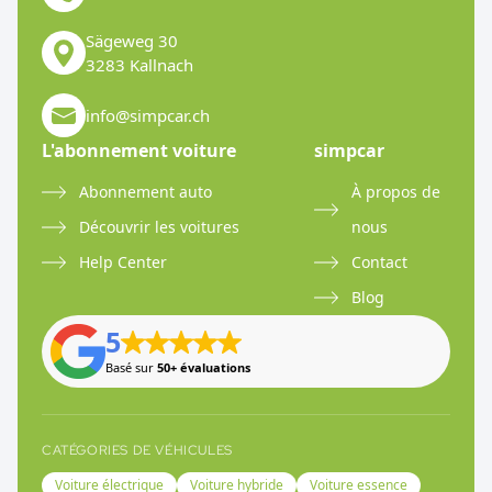
Sägeweg 30
3283 Kallnach
info@simpcar.ch
L'abonnement voiture
simpcar
Abonnement auto
À propos de
Découvrir les voitures
nous
Help Center
Contact
Blog
5
Basé sur
50+ évaluations
CATÉGORIES DE VÉHICULES
Voiture électrique
Voiture hybride
Voiture essence