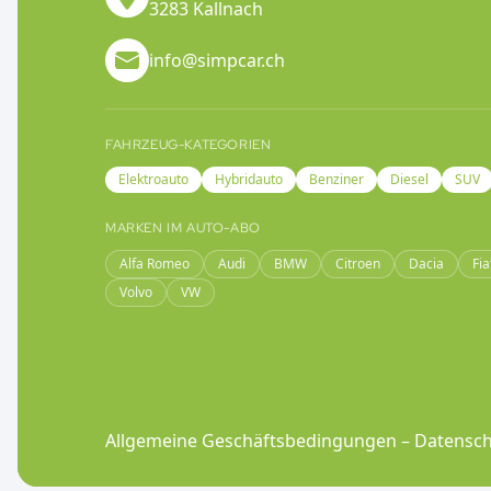
3283 Kallnach
info@simpcar.ch
FAHRZEUG-KATEGORIEN
Elektroauto
Hybridauto
Benziner
Diesel
SUV
MARKEN IM AUTO-ABO
Alfa Romeo
Audi
BMW
Citroen
Dacia
Fia
Volvo
VW
Allgemeine Geschäftsbedingungen
–
Datensch