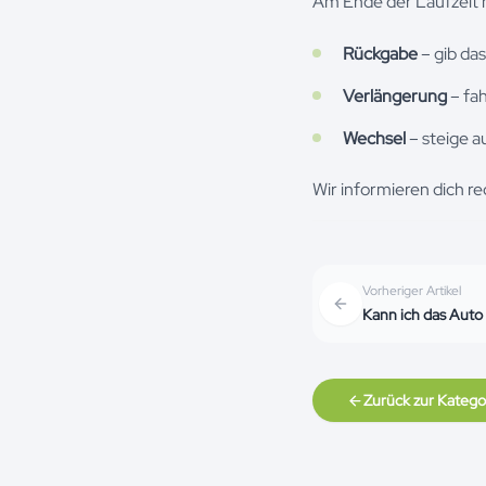
Am Ende der Laufzeit h
Rückgabe
– gib da
Verlängerung
– fa
Wechsel
– steige a
Wir informieren dich re
Vorheriger Artikel
Kann ich das Auto
Zurück zur Katego