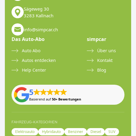
Sägeweg 30
3283 Kallnach
info@simpcar.ch
Das Auto-Abo
simpcar
Auto Abo
Über uns
Autos entdecken
Kontakt
Help Center
Blog
5
Basierend auf
50+ Bewertungen
FAHRZEUG-KATEGORIEN
Elektroauto
Hybridauto
Benziner
Diesel
SUV