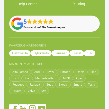
Help Center
Blog
5
Basierend auf
50+ Bewertungen
FAHRZEUG-KATEGORIEN
Elektroauto
Hybridauto
Benziner
Diesel
SUV
MARKEN IM AUTO-ABO
Alfa Romeo
Audi
BMW
Citroen
Dacia
Fiat
Ford
Kia
Mercedes-Benz
MINI
Opel
Peugeot
Renault
Seat
Skoda
Smart
Tesla
Toyota
Volvo
VW