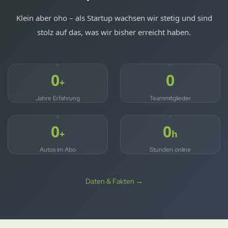
Klein aber oho – als Startup wachsen wir stetig und sind
stolz auf das, was wir bisher erreicht haben.
5
7
+
Jahre Erfahrung
Teammitglieder
130
24
+
h
Autos im Abo
Stunden online
Daten & Fakten →