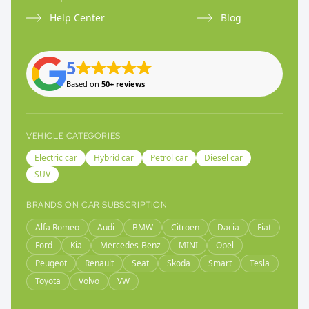
Help Center
Blog
5
Based on
50+ reviews
VEHICLE CATEGORIES
Electric car
Hybrid car
Petrol car
Diesel car
SUV
BRANDS ON CAR SUBSCRIPTION
Alfa Romeo
Audi
BMW
Citroen
Dacia
Fiat
Ford
Kia
Mercedes-Benz
MINI
Opel
Peugeot
Renault
Seat
Skoda
Smart
Tesla
Toyota
Volvo
VW