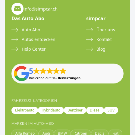
info@simpcar.ch
Das Auto-Abo
simpcar
Auto Abo
Über uns
Autos entdecken
Kontakt
Help Center
Blog
5
Basierend auf
50+ Bewertungen
FAHRZEUG-KATEGORIEN
Elektroauto
Hybridauto
Benziner
Diesel
SUV
MARKEN IM AUTO-ABO
Alfa Romeo
Audi
BMW
Citroen
Dacia
Fiat