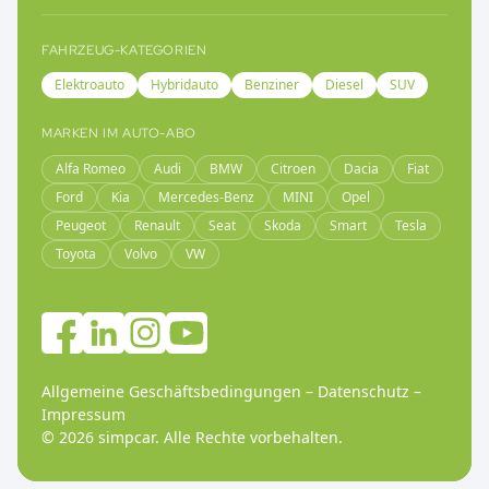
FAHRZEUG-KATEGORIEN
Elektroauto
Hybridauto
Benziner
Diesel
SUV
MARKEN IM AUTO-ABO
Alfa Romeo
Audi
BMW
Citroen
Dacia
Fiat
Ford
Kia
Mercedes-Benz
MINI
Opel
Peugeot
Renault
Seat
Skoda
Smart
Tesla
Toyota
Volvo
VW
Allgemeine Geschäftsbedingungen
–
Datenschutz
–
Impressum
©
2026
simpcar.
Alle Rechte vorbehalten
.