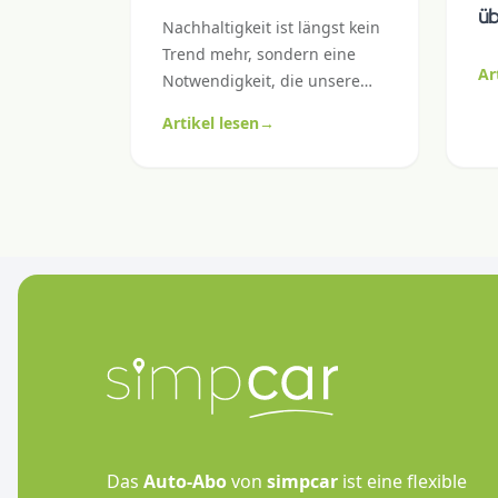
üb
Nachhaltigkeit ist längst kein
Trend mehr, sondern eine
Ar
Notwendigkeit, die unsere
Mobilitätsgewohnheiten
Artikel lesen
→
immer stärker prägt.
Elektroautos und
Hybridmodelle gewinnen
kontinuierlich an Beliebtheit
– auch in der Schweiz.
Das
Auto-Abo
von
simpcar
ist eine flexible