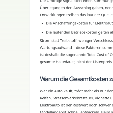
Die Umfrage signalisiert einen Stimmung
Überlegungen den Ausschlag gaben, nennen
Entwicklungen treiben das laut der Quelle
Die Anschaffungskosten für Elektroau
Die laufenden Betriebskosten gelten al
Strom statt Treibstoff, weniger Verschleiss
Wartungsaufwand – diese Faktoren summi
ist deshalb die sogenannte Total Cost of 
gesamte Haltedauer, nicht der Listenpreis a
Warum die Gesamtkosten zäh
Wer ein Auto kauft, trägt mehr als nur de
Reifen, Strassenverkehrssteuer, Vignett
Elektroauto ist der Restwert noch schwer 
Modellangebot schnell entwickeln. Beim Kau