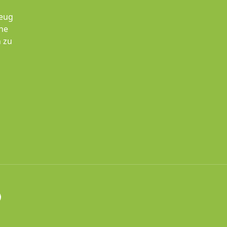
zeug
hne
 zu