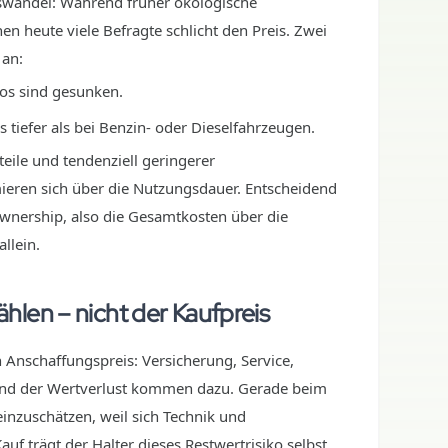
swandel: Während früher ökologische
 heute viele Befragte schlicht den Preis. Zwei
 an:
tos sind gesunken.
s tiefer als bei Benzin- oder Dieselfahrzeugen.
teile und tendenziell geringerer
eren sich über die Nutzungsdauer. Entscheidend
Ownership, also die Gesamtkosten über die
llein.
len – nicht der Kaufpreis
n Anschaffungspreis: Versicherung, Service,
e und der Wertverlust kommen dazu. Gerade beim
einzuschätzen, weil sich Technik und
f trägt der Halter dieses Restwertrisiko selbst,