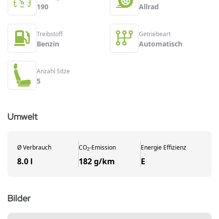
190
Allrad
Treibstoff
Getriebeart
Benzin
Automatisch
Anzahl Sitze
5
Umwelt
Ø
Verbrauch
CO
-
Emission
Energie Effizienz
2
8.0 l
182 g/km
E
Bilder