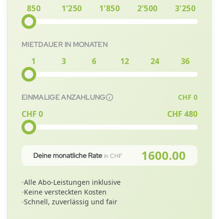
850
1'250
1'850
2'500
3'250
MIETDAUER IN MONATEN
1
3
6
12
24
36
CHF
0
EINMALIGE ANZAHLUNG
CHF 0
CHF
480
1600.00
Deine monatliche Rate
in CHF
Alle Abo-Leistungen inklusive
Keine versteckten Kosten
Schnell, zuverlässig und fair