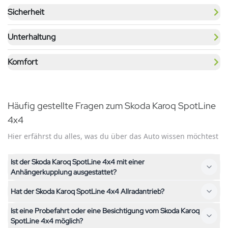
Sicherheit
Unterhaltung
Komfort
Häufig gestellte Fragen zum Skoda Karoq SpotLine
4x4
Hier erfährst du alles, was du über das Auto wissen möchtest
Ist der Skoda Karoq SpotLine 4x4 mit einer
Anhängerkupplung ausgestattet?
Hat der Skoda Karoq SpotLine 4x4 Allradantrieb?
Nein, der Skoda Karoq SpotLine 4x4 ist nicht mit einer
Anhängerkupplung ausgestattet. Falls du eine
Ist eine Probefahrt oder eine Besichtigung vom Skoda Karoq
Nein, der Skoda Karoq SpotLine 4x4 hat Frontantrieb. Falls du
Anhängerkupplung benötigst, kontaktiere uns gerne – wir
SpotLine 4x4 möglich?