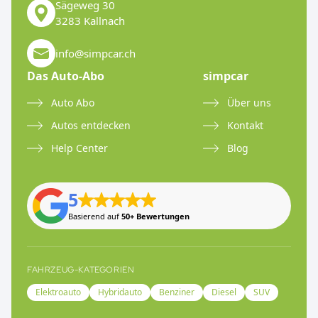
Sägeweg 30
3283 Kallnach
info@simpcar.ch
Das Auto-Abo
simpcar
Auto Abo
Über uns
Autos entdecken
Kontakt
Help Center
Blog
5
Basierend auf
50+ Bewertungen
FAHRZEUG-KATEGORIEN
Elektroauto
Hybridauto
Benziner
Diesel
SUV