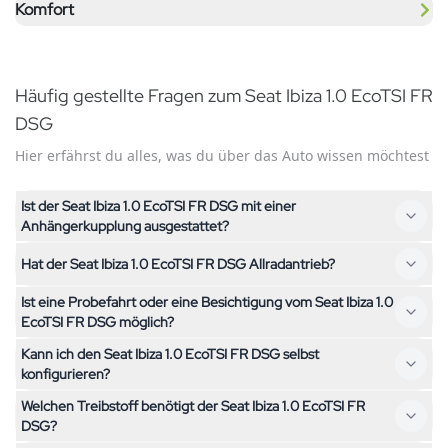
Komfort
Häufig gestellte Fragen zum Seat Ibiza 1.0 EcoTSI FR
DSG
Hier erfährst du alles, was du über das Auto wissen möchtest
Ist der Seat Ibiza 1.0 EcoTSI FR DSG mit einer
Anhängerkupplung ausgestattet?
Hat der Seat Ibiza 1.0 EcoTSI FR DSG Allradantrieb?
Nein, der Seat Ibiza 1.0 EcoTSI FR DSG ist nicht mit einer
Anhängerkupplung ausgestattet. Falls du eine
Ist eine Probefahrt oder eine Besichtigung vom Seat Ibiza 1.0
Nein, der Seat Ibiza 1.0 EcoTSI FR DSG hat Frontantrieb. Falls
Anhängerkupplung benötigst, kontaktiere uns gerne – wir
EcoTSI FR DSG möglich?
du ein Fahrzeug mit Allradantrieb suchst, schau dir gerne
helfen dir bei der Suche nach einem passenden Fahrzeug.
Kann ich den Seat Ibiza 1.0 EcoTSI FR DSG selbst
unsere weiteren Modelle an.
Ja, eine Besichtigung des Seat Ibiza 1.0 EcoTSI FR DSG ist
konfigurieren?
nach Vereinbarung bei uns in Kallnach möglich. Kontaktiere uns
Welchen Treibstoff benötigt der Seat Ibiza 1.0 EcoTSI FR
einfach, um einen Termin zu vereinbaren.
Die Konfiguration des Seat Ibiza 1.0 EcoTSI FR DSG ist
DSG?
einfach: Wähle dein gewünschtes Kilometerpaket und die