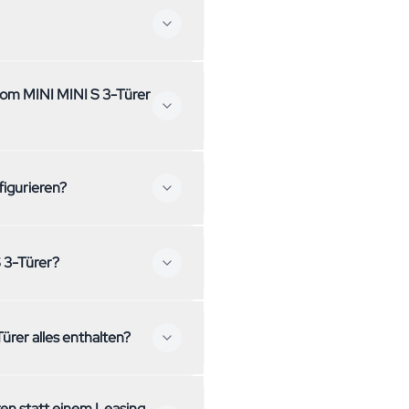
er Anhängerkupplung
enötigst, kontaktiere uns
em passenden Fahrzeug.
Falls du ein Fahrzeug mit
NI S 3-Türer
iteren Modelle an.
st nach Vereinbarung bei uns in
t konfigurieren?
einen Termin zu vereinbaren.
infach: Wähle dein
nötigt der MINI MINI S 3-Türer?
 Den monatlichen Abo-Preis
istungen wie Versicherung,
ür den MINI MINI S 3-Türer alles enthalten?
s inklusive: Versicherung,