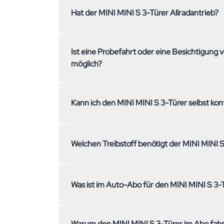
Nein, der MINI MINI S 3-Türer ist nicht mit ein
Hat der MINI MINI S 3-Türer Allradantrieb?
ausgestattet. Falls du eine Anhängerkupplung b
gerne – wir helfen dir bei der Suche nach ein
Nein, der MINI MINI S 3-Türer hat Frontantrieb. 
Ist eine Probefahrt oder eine Besichtigung vom MINI MI
Allradantrieb suchst, schau dir gerne unsere we
möglich?
Ja, eine Besichtigung des MINI MINI S 3-Türer i
Kann ich den MINI MINI S 3-Türer selbs
Kallnach möglich. Kontaktiere uns einfach, um 
Die Konfiguration des MINI MINI S 3-Türer ist e
Welchen Treibstoff be
gewünschtes Kilometerpaket und die Laufzeit.
siehst du direkt auf der Seite. Alle weiteren Le
Wartung und Steuern sind bereits inklusive.
Der MINI MINI S 3-Türer fährt mit Benzin.
Was ist im Auto-Abo f
Im Auto-Abo für den MINI MINI S 3-Türer ist alle
Warum den MINI MINI S 3-Türer im Abo fahren statt einem Leasing