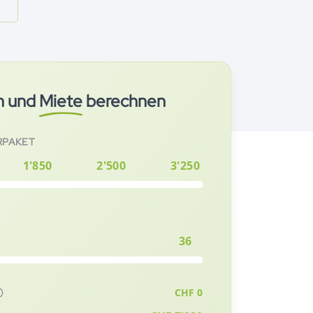
n und
Miete
berechnen
RPAKET
1'850
2'500
3'250
36
CHF
0