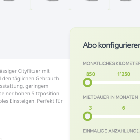
Abo konfiguriere
MONATLICHES KILOMETE
ssiger Cityflitzer mit
850
1'250
d den täglichen Gebrauch.
usstattung, geringem
einer hohen Sitzposition
MIETDAUER IN MONATEN
les Einsteigen. Perfekt für
3
6
.
EINMALIGE ANZAHLUNG