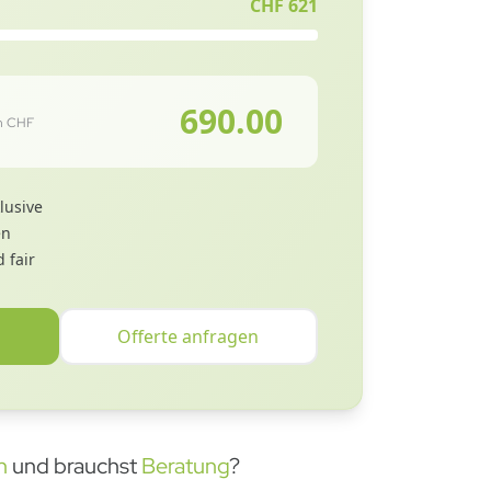
CHF
621
690.00
in CHF
lusive
en
 fair
Offerte anfragen
n
und brauchst
Beratung
?