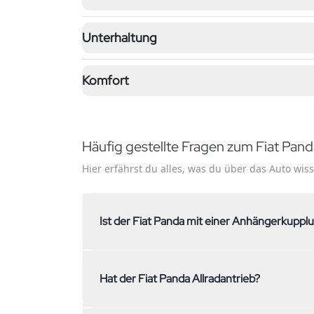
Unterhaltung
Komfort
Häufig gestellte Fragen zum Fiat Pan
Hier erfährst du alles, was du über das Auto wi
Ist der Fiat Panda mit einer Anhängerkuppl
Nein, der Fiat Panda ist nicht mit einer Anhäng
Hat der Fiat Panda Allradantrieb?
du eine Anhängerkupplung benötigst, kontaktiere
der Suche nach einem passenden Fahrzeug.