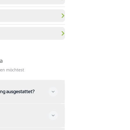
da
ssen möchtest
ung ausgestattet?
erkupplung ausgestattet. Falls
 uns gerne – wir helfen dir bei