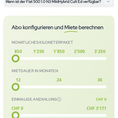
losfahren.
Wann ist der Fiat 500 1.0 N3 MildHybrid Cult Ed verfügbar?
keine Anzahlung und alle Kosten wie Versicherung, Wartung
Aktuell bieten wir keinen Kindersitz-Verleih an. Wir empfehlen
und Steuern sind bereits im monatlichen Preis enthalten. Im
dir, deinen eigenen Kindersitz zu verwenden, da dieser optimal
Gegensatz zum Leasing oder Kauf trägst du kein
Der Fiat 500 1.0 N3 MildHybrid Cult Ed ist aktuell verfügbar
auf dein Kind abgestimmt sein sollte.
Restwertrisiko.
und kann sofort abonniert werden. Nach Vertragsabschluss
Abo konfigurieren und
Miete
berechnen
wird das Fahrzeug schnellstmöglich für dich bereitgestellt.
MONATLICHES KILOMETERPAKET
850
1'250
1'850
2'500
3'250
MIETDAUER IN MONATEN
12
24
36
CHF
0
EINMALIGE ANZAHLUNG
CHF 0
CHF
3'171