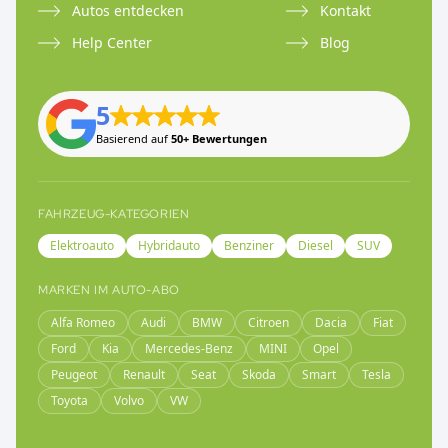
Autos entdecken
Kontakt
Help Center
Blog
5
Basierend auf
50+ Bewertungen
FAHRZEUG-KATEGORIEN
Elektroauto
Hybridauto
Benziner
Diesel
SUV
MARKEN IM AUTO-ABO
Alfa Romeo
Audi
BMW
Citroen
Dacia
Fiat
Ford
Kia
Mercedes-Benz
MINI
Opel
Peugeot
Renault
Seat
Skoda
Smart
Tesla
Toyota
Volvo
VW