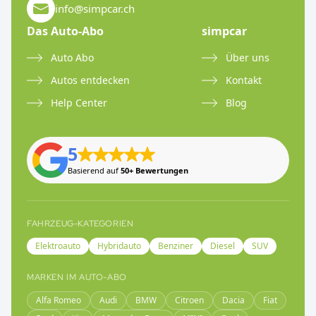
info@simpcar.ch
Das Auto-Abo
simpcar
Auto Abo
Über uns
Autos entdecken
Kontakt
Help Center
Blog
5
Basierend auf
50+ Bewertungen
FAHRZEUG-KATEGORIEN
Elektroauto
Hybridauto
Benziner
Diesel
SUV
MARKEN IM AUTO-ABO
Alfa Romeo
Audi
BMW
Citroen
Dacia
Fiat