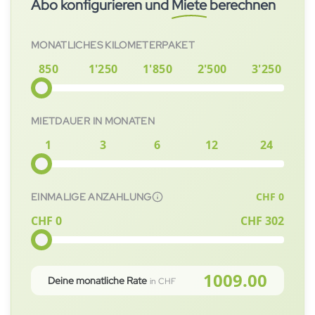
Abo konfigurieren und
Miete
berechnen
schnellstmöglich für dich bereitgestellt.
MONATLICHES KILOMETERPAKET
850
1'250
1'850
2'500
3'250
MIETDAUER IN MONATEN
1
3
6
12
24
CHF
0
EINMALIGE ANZAHLUNG
CHF 0
CHF
302
1009.00
Deine monatliche Rate
in CHF