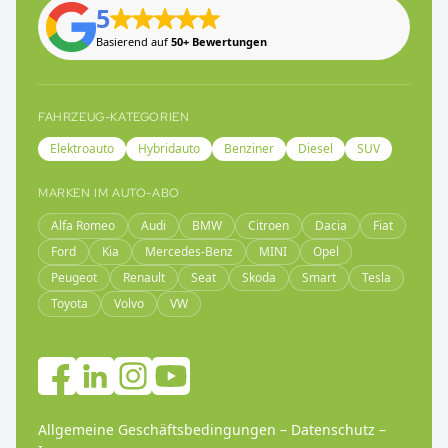
5
Basierend auf
50+ Bewertungen
FAHRZEUG-KATEGORIEN
Elektroauto
Hybridauto
Benziner
Diesel
SUV
MARKEN IM AUTO-ABO
Alfa Romeo
Audi
BMW
Citroen
Dacia
Fiat
Ford
Kia
Mercedes-Benz
MINI
Opel
Peugeot
Renault
Seat
Skoda
Smart
Tesla
Toyota
Volvo
VW
Allgemeine Geschäftsbedingungen
–
Datenschutz
–