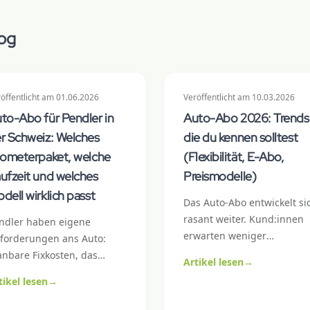
log
öffentlicht
am
01.06.2026
Veröffentlicht
am
10.03.2026
to-Abo für Pendler in
Auto-Abo 2026: Trends
r Schweiz: Welches
die du kennen solltest
lometerpaket, welche
(Flexibilität, E-Abo,
ufzeit und welches
Preismodelle)
dell wirklich passt
Das Auto-Abo entwickelt si
rasant weiter. Kund:innen
ndler haben eigene
erwarten weniger
forderungen ans Auto:
Papierkram, klarere Kosten
anbare Fixkosten, das
Artikel lesen
→
und die Freiheit, schneller
chtige Kilometerpaket, eine
tikel lesen
→
wechseln. Wir zeigen dir d
verlässige Klimaautomatik
sechs wichtigsten Trends, 
d nicht zu viel Premium-