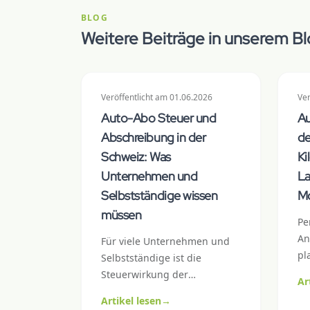
BLOG
Weitere Beiträge in unserem B
Veröffentlicht
am
01.06.2026
Ver
Auto-Abo Steuer und
Au
Abschreibung in der
de
Schweiz: Was
Ki
Unternehmen und
La
Selbstständige wissen
Mo
müssen
Pe
An
Für viele Unternehmen und
pl
Selbstständige ist die
ri
Steuerwirkung der
Ar
zu
Hauptgrund, sich für oder
Artikel lesen
→
un
gegen ein Firmenfahrzeug zu