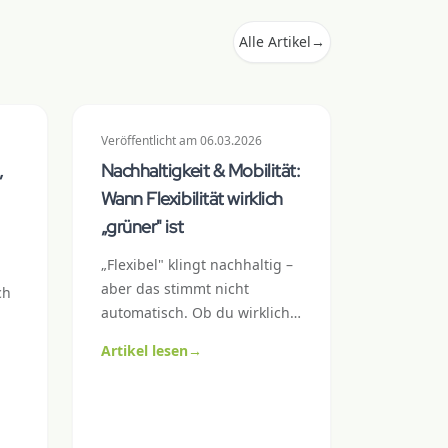
Alle Artikel
→
Veröffentlicht
am
06.03.2026
,
Nachhaltigkeit & Mobilität:
Wann Flexibilität wirklich
„grüner" ist
„Flexibel" klingt nachhaltig –
aber das stimmt nicht
ch
automatisch. Ob du wirklich
umweltfreundlicher
Artikel lesen
→
unterwegs bist, hängt von
Auslastung, Fahrzeuggrösse
 zu
und deinem Fahrprofil ab.
ie
Hier kommt ein ehrlicher
die