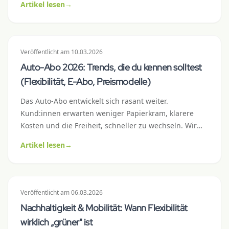
Artikel lesen
→
Dieser Praxisguide zeigt, welche Auto-Abo-
Konfiguration für welchen Pendler-Typ passt – mit
konkreten Modellbeispielen, Rechnungen und einer
Checkliste vor Vertragsabschluss.
Veröffentlicht
am
10.03.2026
Auto-Abo 2026: Trends, die du kennen solltest
(Flexibilität, E-Abo, Preismodelle)
Das Auto-Abo entwickelt sich rasant weiter.
Kund:innen erwarten weniger Papierkram, klarere
Kosten und die Freiheit, schneller zu wechseln. Wir
zeigen dir die sechs wichtigsten Trends, die das Auto-
Artikel lesen
→
Abo 2026 in der Schweiz prägen – und was sie für
dich als Kund:in bedeuten.
Veröffentlicht
am
06.03.2026
Nachhaltigkeit & Mobilität: Wann Flexibilität
wirklich „grüner" ist