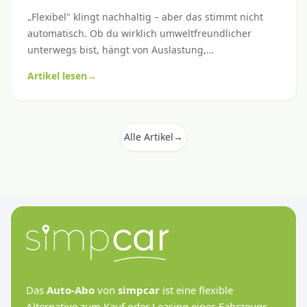
„Flexibel" klingt nachhaltig – aber das stimmt nicht
automatisch. Ob du wirklich umweltfreundlicher
unterwegs bist, hängt von Auslastung,
Fahrzeuggrösse und deinem Fahrprofil ab. Hier
Artikel lesen
→
kommt ein ehrlicher Mythencheck mit konkreten
Hebeln für grünere Mobilität.
Alle Artikel
→
Das
Auto-Abo
von
simpcar
ist eine flexible
Alternative zum Kauf oder Leasing eines Fahrzeugs.