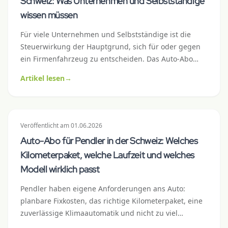
Schweiz: Was Unternehmen und Selbstständige
wissen müssen
Für viele Unternehmen und Selbstständige ist die
Steuerwirkung der Hauptgrund, sich für oder gegen
ein Firmenfahrzeug zu entscheiden. Das Auto-Abo
verhält sich steuerlich anders als Leasing oder Kauf –
Artikel lesen
→
meist einfacher, manchmal vorteilhafter. Dieser Artikel
klärt Abschreibung, Vorsteuerabzug, Lohnausweis
und Buchungsmechanik mit konkreten Schweizer
Zahlen.
Veröffentlicht
am
01.06.2026
Auto-Abo für Pendler in der Schweiz: Welches
Kilometerpaket, welche Laufzeit und welches
Modell wirklich passt
Pendler haben eigene Anforderungen ans Auto:
planbare Fixkosten, das richtige Kilometerpaket, eine
zuverlässige Klimaautomatik und nicht zu viel
Premium-Luxus, der den Verbrauch in die Höhe treibt.